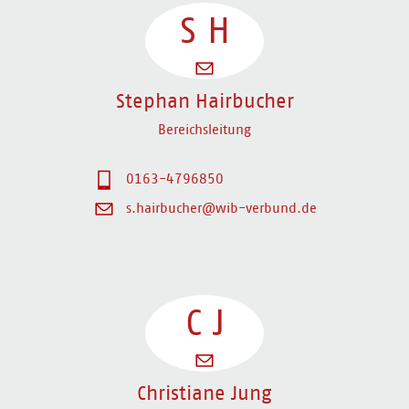
S
H
Stephan Hairbucher
Bereichsleitung
0163-4796850
s.hairbucher@wib-verbund.de
C
J
Christiane Jung