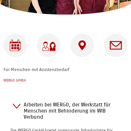
WERGO
Angebote
Adresse
Ansprechpar
GmbH –
Die
Werkstatt
im WIB
Für Menschen mit Assistenzbedarf
Verbund
WERGO GMBH
Arbeiten bei WERGO, der Werkstatt für
Menschen mit Behinderung im WIB
Verbund
Die WERGO GmbH bietet angepasste Arbeitsplätze für