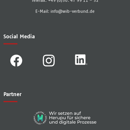
Telefax:
+49 (0)30. 47 99 11 – 32
E-Mail:
info­@­wib-verbund­.­de
Social Media
Partner