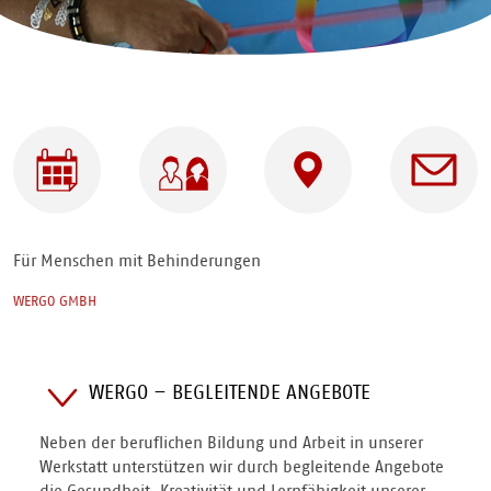
WERGO
Für wen |
Adresse
Ansprechpar
GmbH -
Angebote
Für
| Mit
Menschen
wem
mit
Für Menschen mit Behinderungen
Behinderungen
WERGO GMBH
WERGO – BEGLEITENDE ANGEBOTE
Neben der beruflichen Bildung und Arbeit in unserer
Werkstatt unterstützen wir durch begleitende Angebote
die Gesundheit, Kreativität und Lernfähigkeit unserer