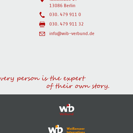
13086 Berlin
030. 479 911 0
030. 479 911 32
info@wib-verbund.de