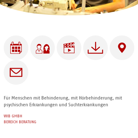
WIB
Für wen |
Videos
Downloads
Adresse
Integrationsberatung
Angebote
- Für
| Mit
Menschen
wem
Ansprechpartner
mit
Behinderung,
mit
psychischen
und
Für Menschen mit Behinderung, mit Hörbehinderung, mit
Sucht-
psychischen Erkrankungen und Suchterkrankungen
Erkrankungen
WIB GMBH
BEREICH BERATUNG