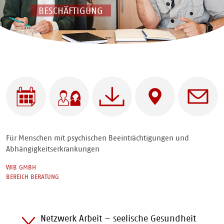
BESCHÄFTIGUNG
WIB
Für wen |
Downloads
Adresse
Ansprechpar
Integrationsberatung
Angebote
- Für
| Mit
Menschen
wem
mit
Für Menschen mit psychischen Beeinträchtigungen und
psychischen
Abhängigkeitserkrankungen
Erkrankungen
und
WIB GMBH
Suchterkrankungen
BEREICH BERATUNG
Netzwerk Arbeit – seelische Gesundheit