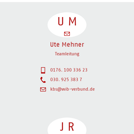
U
M
Ute Mehner
Teamleitung
0176. 100 336 23
030. 925 383 7
kbs@wib-verbund.de
J
R