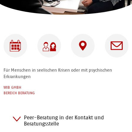
Peer-
Für wen |
Adresse
Ansprechpar
Beratung
Angebote
in der
| Mit
Kontakt
wem
und
Für Menschen in seelischen Krisen oder mit psychischen
Beratungsstelle
Erkrankungen
WIB GMBH
BEREICH BERATUNG
Peer-Beratung in der Kontakt und
Beratungsstelle