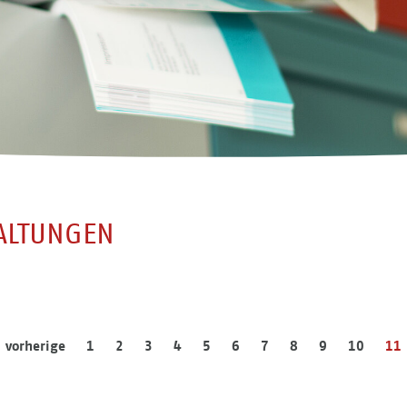
ALTUNGEN
vorherige
1
2
3
4
5
6
7
8
9
10
11