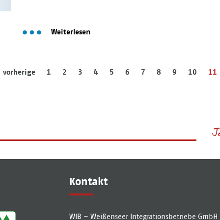
Weiterlesen
vorherige
1
2
3
4
5
6
7
8
9
10
11
Kontakt
WIB – Weißenseer Integrationsbetriebe GmbH