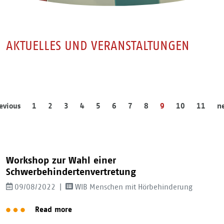
AKTUELLES UND VERANSTALTUNGEN
evious
1
2
3
4
5
6
7
8
9
10
11
n
Workshop zur Wahl einer
Schwerbehindertenvertretung
09/08/2022
WIB Menschen mit Hörbehinderung
Read more