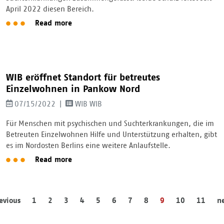
April 2022 diesen Bereich.
Read more
WIB eröffnet Standort für betreutes
Einzelwohnen in Pankow Nord
07/15/2022
WIB WIB
Für Menschen mit psychischen und Suchterkrankungen, die im
Betreuten Einzelwohnen Hilfe und Unterstützung erhalten, gibt
es im Nordosten Berlins eine weitere Anlaufstelle.
Read more
evious
1
2
3
4
5
6
7
8
9
10
11
n