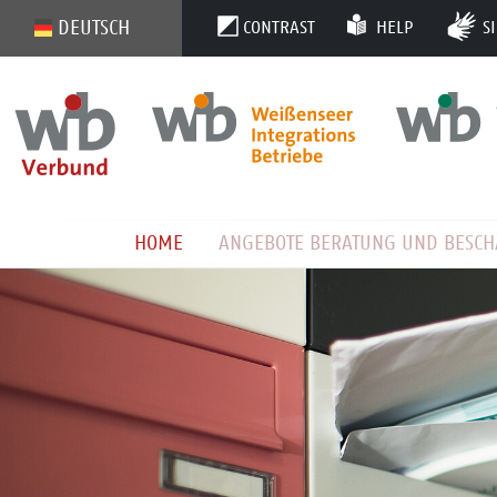
Jump directly to main navigation
Jump directly to content
DEUTSCH
CONTRAST
HELP
S
Home
Aktuelles
Einzelansicht
HOME
ANGEBOTE BERATUNG UND BESCH